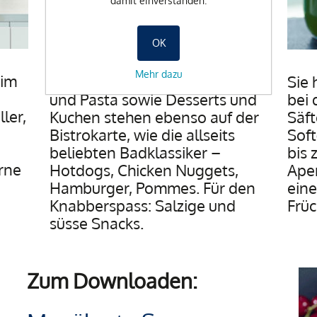
damit einverstanden.
OK
Mehr dazu
 im
Knackfrische Salate, Suppen
Sie 
und Pasta sowie Desserts und
bei 
ler,
Kuchen stehen ebenso auf der
Säf
Bistrokarte, wie die allseits
Soft
beliebten Badklassiker –
bis 
rne
Hotdogs, Chicken Nuggets,
Aper
Hamburger
, Pommes. Für den
eine
Knabberspass: Salzige und
Früc
süsse Snacks.
Zum Downloaden: