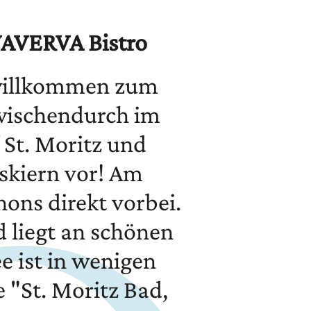
VAVERVA Bistro
 willkommen zum
wischendurch im
 St. Moritz und
skiern vor! Am
ons direkt vorbei.
d liegt an schönen
e ist in wenigen
e "St. Moritz Bad,