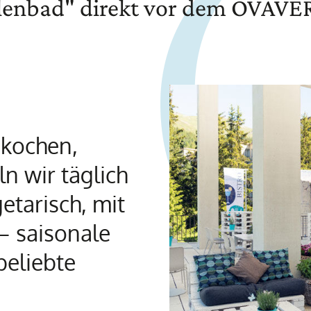
lenbad" direkt vor dem OVAVE
 kochen,
n wir täglich
etarisch, mit
 – saisonale
beliebte