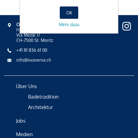
OK
Mehr dazu
OVAVERVA
Hallenbad, Spa & Sportzentrum
Via Mezdi 17
CH-7500 St. Moritz
+41 81 836 61 00
info@ovaverva.ch
Über Uns
Badetradition
Architektur
Jobs
Medien