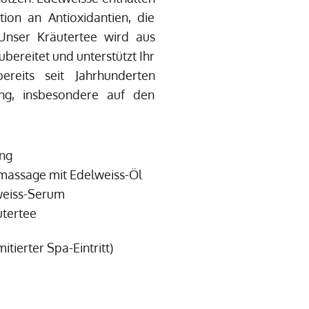
ion an Antioxidantien, die
. Unser Kräutertee wird aus
bereitet und unterstützt Ihr
ereits seit Jahrhunderten
ung, insbesondere auf den
ing
assage mit Edelweiss-Öl
weiss-Serum
utertee
itierter Spa-Eintritt)