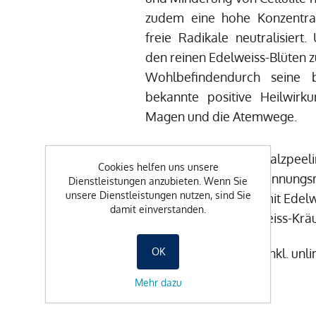
zudem eine hohe Konzentrat
freie Radikale neutralisiert
den reinen Edelweiss-Blüten zu
Wohlbefindendurch seine b
bekannte positive Heilwirk
Magen und die Atemwege.
Edelweiss-Kräutersalzpeel
Cookies helfen uns unsere
Ganzkörper-Entspannungsm
Dienstleistungen anzubieten. Wenn Sie
unsere Dienstleistungen nutzen, sind Sie
Gesichtsmassage mit Edel
damit einverstanden.
Trinkkur mit Edelweiss-Krä
OK
105 min / CHF 200.– (inkl. unlim
Mehr dazu