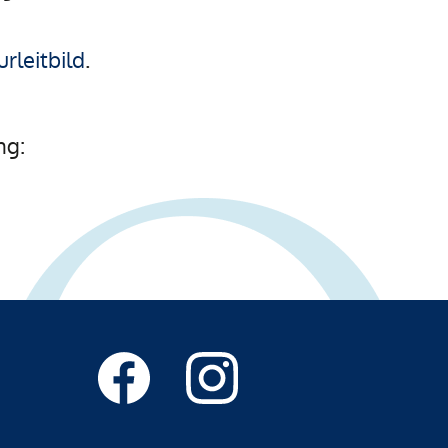
urleitbild
.
ng: