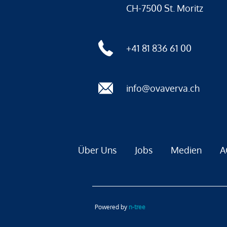
CH-7500 St. Moritz
+41 81 836 61 00
info@ovaverva.ch
Über Uns
Jobs
Medien
A
Powered by
n-tree