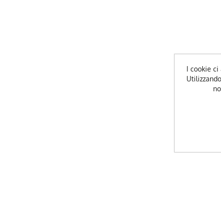
I cookie ci 
Utilizzando
no