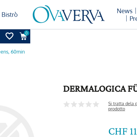
News
Bistrò
Pr
0
eens, 60min
DERMALOGICA FÜ
Si tratta dela
prodotto
CHF 1