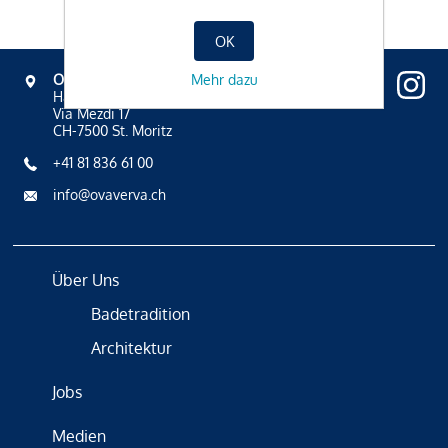
OK
Mehr dazu
OVAVERVA
Hallenbad, Spa & Sportzentrum
Via Mezdi 17
CH-7500 St. Moritz
+41 81 836 61 00
info@ovaverva.ch
Über Uns
Badetradition
Architektur
Jobs
Medien